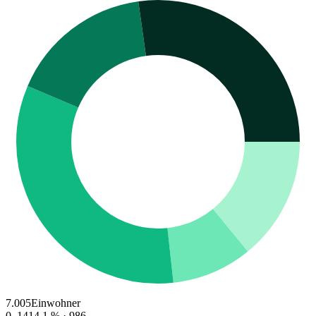
7.005
Einwohner
0–14
14.1
% ·
986