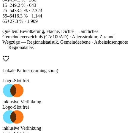
15–24
9.2
% ·
643
25–54
33.2
% ·
2.323
55–64
16.3
% ·
1.144
65+
27.3
% ·
1.909
Quellen: Bevölkerung, Fläche, Dichte — amtliches
Gemeindeverzeichnis (GV100AD) · Altersstruktur, Zu- und
Wegzüge — Regionalstatistik, Gemeindeebene · Arbeitslosenquote
— Regionalatlas
Lokale Partner (coming soon)
Logo-Slot frei
inklusive Verlinkung
Logo-Slot frei
inklusive Verlinkung