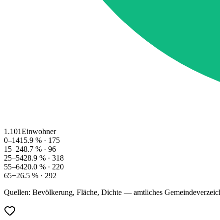
1.101
Einwohner
0–14
15.9
% ·
175
15–24
8.7
% ·
96
25–54
28.9
% ·
318
55–64
20.0
% ·
220
65+
26.5
% ·
292
Quellen: Bevölkerung, Fläche, Dichte — amtliches Gemeindeverzeic