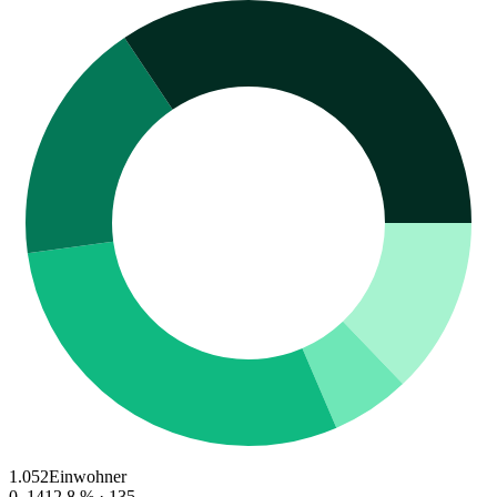
1.052
Einwohner
0–14
12.8
% ·
135