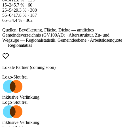
15–24
5.7
% ·
60
25–54
29.3
% ·
308
55–64
17.8
% ·
187
65+
34.4
% ·
362
Quellen: Bevölkerung, Fläche, Dichte — amtliches
Gemeindeverzeichnis (GV100AD) · Altersstruktur, Zu- und
Wegzüge — Regionalstatistik, Gemeindeebene · Arbeitslosenquote
— Regionalatlas
Lokale Partner (coming soon)
Logo-Slot frei
inklusive Verlinkung
Logo-Slot frei
inklusive Verlinkung