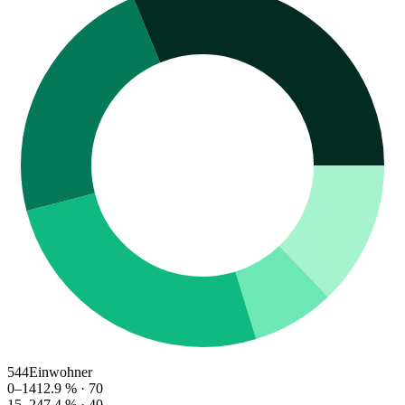
544
Einwohner
0–14
12.9
% ·
70
15–24
7.4
% ·
40