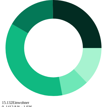
15.132
Einwohner
0–14
12.8
% ·
1.936