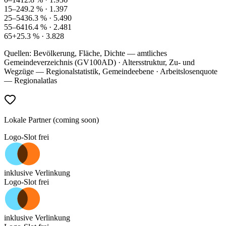
15–24
9.2
% ·
1.397
25–54
36.3
% ·
5.490
55–64
16.4
% ·
2.481
65+
25.3
% ·
3.828
Quellen: Bevölkerung, Fläche, Dichte — amtliches
Gemeindeverzeichnis (GV100AD) · Altersstruktur, Zu- und
Wegzüge — Regionalstatistik, Gemeindeebene · Arbeitslosenquote
— Regionalatlas
Lokale Partner (coming soon)
Logo-Slot frei
inklusive Verlinkung
Logo-Slot frei
inklusive Verlinkung