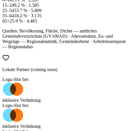
15–24
9.2
% ·
1.585
25–54
33.7
% ·
5.809
55–64
18.2
% ·
3.135
65+
25.9
% ·
4.465
Quellen: Bevölkerung, Fläche, Dichte — amtliches
Gemeindeverzeichnis (GV100AD) · Altersstruktur, Zu- und
Wegzüge — Regionalstatistik, Gemeindeebene · Arbeitslosenquote
— Regionalatlas
Lokale Partner (coming soon)
Logo-Slot frei
inklusive Verlinkung
Logo-Slot frei
inklusive Verlinkung