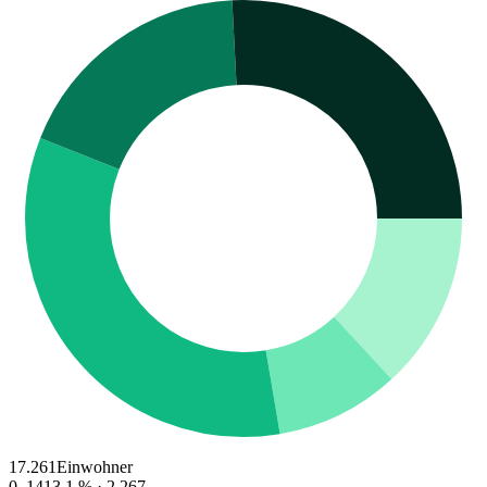
17.261
Einwohner
0–14
13.1
% ·
2.267