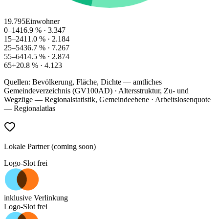
19.795
Einwohner
0–14
16.9
% ·
3.347
15–24
11.0
% ·
2.184
25–54
36.7
% ·
7.267
55–64
14.5
% ·
2.874
65+
20.8
% ·
4.123
Quellen: Bevölkerung, Fläche, Dichte — amtliches
Gemeindeverzeichnis (GV100AD) · Altersstruktur, Zu- und
Wegzüge — Regionalstatistik, Gemeindeebene · Arbeitslosenquote
— Regionalatlas
Lokale Partner (coming soon)
Logo-Slot frei
inklusive Verlinkung
Logo-Slot frei