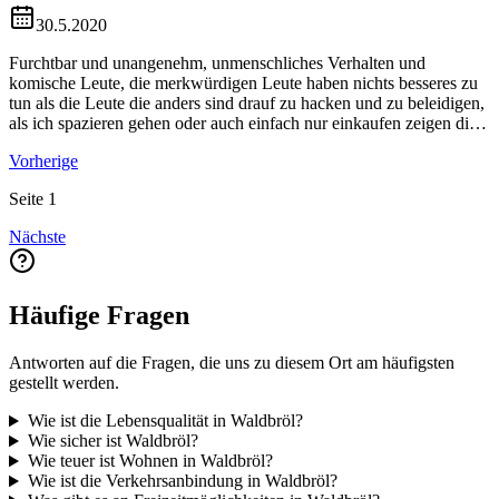
30.5.2020
Furchtbar und unangenehm, unmenschliches Verhalten und
komische Leute, die merkwürdigen Leute haben nichts besseres zu
tun als die Leute die anders sind drauf zu hacken und zu beleidigen,
als ich spazieren gehen oder auch einfach nur einkaufen zeigen die
Leute also nicht alle aber ein paar mir den Vogel und sagen ich sei
Vorherige
bescheuert, Spinne nur weil ich andere Klamotten hab, oder eine
Brille trage, anders aussehe und nicht deutsch oder blond bin, ich
Seite
1
finde die spinnen, sind ziemlich unverschämt, unhöflich weil das
geht zu weit und das kann man nicht akzeptieren oder annehmen
Nächste
weil das geht nicht, deshalb diesen Ort nicht empfehlen werde, weil
die Menschen sind die mir den Vogel gezeigt haben total falsch
verhalten und von Sinnen sind also das geht, ich würde jeden
empfehlen diesen Ort zu meiden und wo anders hinzuziehen weil
Häufige Fragen
dieser Ort ist grausam und furchtbar obwohl es schöne Landschaften
gibt, aber leider trügt der schein es ist furchtbar.
Antworten auf die Fragen, die uns zu diesem Ort am häufigsten
gestellt werden.
Wie ist die Lebensqualität in Waldbröl?
Wie sicher ist Waldbröl?
Wie teuer ist Wohnen in Waldbröl?
Wie ist die Verkehrsanbindung in Waldbröl?