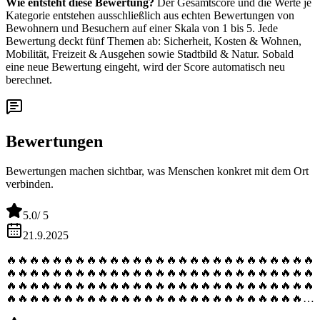
Wie entsteht diese Bewertung?
Der Gesamtscore und die Werte je
Kategorie entstehen ausschließlich aus echten Bewertungen von
Bewohnern und Besuchern auf einer Skala von 1 bis 5. Jede
Bewertung deckt fünf Themen ab: Sicherheit, Kosten & Wohnen,
Mobilität, Freizeit & Ausgehen sowie Stadtbild & Natur. Sobald
eine neue Bewertung eingeht, wird der Score automatisch neu
berechnet.
Bewertungen
Bewertungen machen sichtbar, was Menschen konkret mit dem Ort
verbinden.
5.0
/ 5
21.9.2025
🔥🔥🔥🔥🔥🔥🔥🔥🔥🔥🔥🔥🔥🔥🔥🔥🔥🔥🔥🔥🔥🔥🔥🔥🔥🔥🔥
🔥🔥🔥🔥🔥🔥🔥🔥🔥🔥🔥🔥🔥🔥🔥🔥🔥🔥🔥🔥🔥🔥🔥🔥🔥🔥🔥
🔥🔥🔥🔥🔥🔥🔥🔥🔥🔥🔥🔥🔥🔥🔥🔥🔥🔥🔥🔥🔥🔥🔥🔥🔥🔥🔥
🔥🔥🔥🔥🔥🔥🔥🔥🔥🔥🔥🔥🔥🔥🔥🔥🔥🔥🔥🔥🔥🔥🔥🔥🔥🔥🔥
🔥🔥🔥🔥🔥🔥🔥🔥🔥🔥🔥🔥🔥🔥🔥🔥🔥🔥🔥🔥🔥🔥🔥🔥🔥🔥🔥