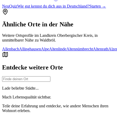
Neu
Quiz
Wie gut kennst du dich aus in Deutschland?
Starten →
Ähnliche Orte in der Nähe
Weitere Ortsprofile im Landkreis
Oberbergischer Kreis
, in
unmittelbarer Nähe zu
Waldbröl
.
Allenbach
Allinghausen
Alpe
Altenlinde
Altennümbrecht
Altenrath
Alze
Entdecke weitere Orte
Lade beliebte Städte...
Mach Lebensqualität sichtbar.
Teile deine Erfahrung und entdecke, wie andere Menschen ihren
Wohnort erleben.