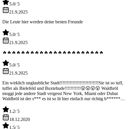
🔥🔥🔥🔥🔥🔥🔥🔥🔥🔥🔥🔥🔥🔥🔥🔥🔥🔥🔥🔥🔥🔥🔥🔥🔥🔥🔥
5.0
/ 5
🔥🔥🔥🔥🔥🔥🔥🔥🔥🔥🔥🔥🔥🔥🔥🔥🔥🔥🔥🔥🔥🔥🔥🔥🔥🔥🔥
🔥🔥🔥🔥🔥🔥🔥🔥🔥🔥🔥🔥🔥🔥🔥🔥🔥🔥🔥🔥🔥🔥🔥🔥🔥🔥🔥
21.9.2025
🔥🔥🔥🔥🔥🔥🔥🔥🔥🔥🔥🔥🔥🔥🔥🔥🔥🔥🔥🔥🔥🔥🔥🔥🔥🔥🔥
Die Leute hier werden deine besten Freunde
🔥🔥🔥
5.0
/ 5
21.9.2025
🔥🔥🔥🔥🔥🔥🔥🔥🔥🔥🔥🔥🔥🔥🔥🔥🔥🔥🔥🔥🔥🔥
5.0
/ 5
21.9.2025
Ein wirklich unglaubliche Stadt!!!!!!!!!!!!!!!!!!!!!!!!!!!Sie ist so tuff,
tuffer als Bielefeld und Buxtehude!!!!!!!!!!!😲😲😲😲 Waldbröl
moggt jede andere Stadt vergesst New York, Miami oder Dubai
Waldbröl ist der s*** es ist so lit hier einfach nur richtig b*******
Restaurants und 90% der Läden sind Friseure no joke wir haben 10
davon in einer Straße aber dennoch ist Waldbröl so tuff die Junkies
1.2
/ 5
hier machen es besonders🔥🔥🔥🔥
18.12.2020
1.5
/ 5