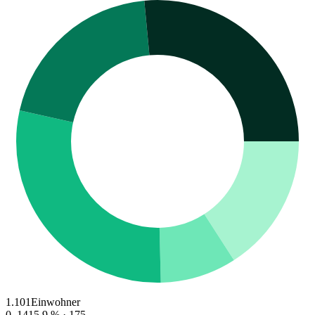
1.101
Einwohner
0–14
15.9
% ·
175