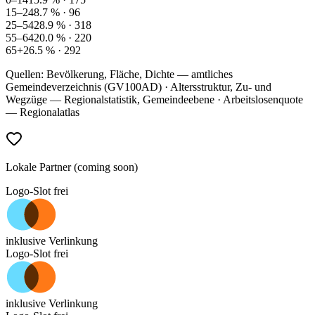
15–24
8.7
% ·
96
25–54
28.9
% ·
318
55–64
20.0
% ·
220
65+
26.5
% ·
292
Quellen: Bevölkerung, Fläche, Dichte — amtliches
Gemeindeverzeichnis (GV100AD) · Altersstruktur, Zu- und
Wegzüge — Regionalstatistik, Gemeindeebene · Arbeitslosenquote
— Regionalatlas
Lokale Partner (coming soon)
Logo-Slot frei
inklusive Verlinkung
Logo-Slot frei
inklusive Verlinkung