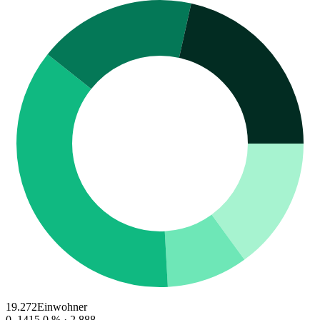
19.272
Einwohner
0–14
15.0
% ·
2.888