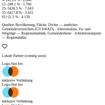
15–24
9.1
% ·
1.760
25–54
36.5
% ·
7.043
55–64
17.8
% ·
3.431
65+
21.5
% ·
4.150
Quellen: Bevölkerung, Fläche, Dichte — amtliches
Gemeindeverzeichnis (GV100AD) · Altersstruktur, Zu- und
Wegzüge — Regionalstatistik, Gemeindeebene · Arbeitslosenquote
— Regionalatlas
Lokale Partner (coming soon)
Logo-Slot frei
inklusive Verlinkung
Logo-Slot frei
inklusive Verlinkung