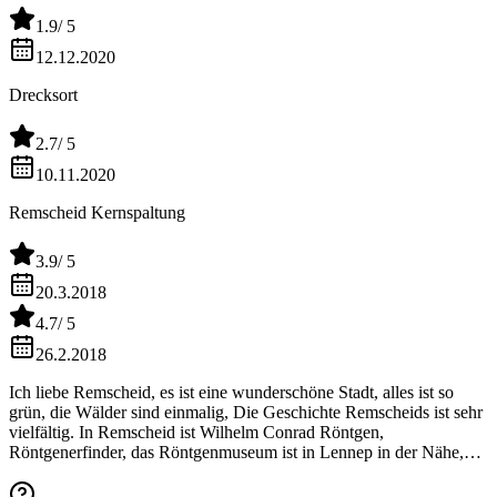
1.9
/ 5
12.12.2020
Drecksort
2.7
/ 5
10.11.2020
Remscheid Kernspaltung
3.9
/ 5
20.3.2018
4.7
/ 5
26.2.2018
Ich liebe Remscheid, es ist eine wunderschöne Stadt, alles ist so
grün, die Wälder sind einmalig, Die Geschichte Remscheids ist sehr
vielfältig. In Remscheid ist Wilhelm Conrad Röntgen,
Röntgenerfinder, das Röntgenmuseum ist in Lennep in der Nähe,
wo ich wohne. Wir haben das Allee-Center in Remscheid, ein
einmaliges Einkaufscenter, wo man Alles finden & kaufen kann.