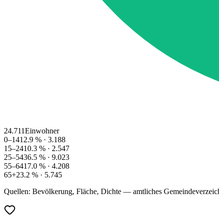
24.711
Einwohner
0–14
12.9
% ·
3.188
15–24
10.3
% ·
2.547
25–54
36.5
% ·
9.023
55–64
17.0
% ·
4.208
65+
23.2
% ·
5.745
Quellen: Bevölkerung, Fläche, Dichte — amtliches Gemeindeverzeic