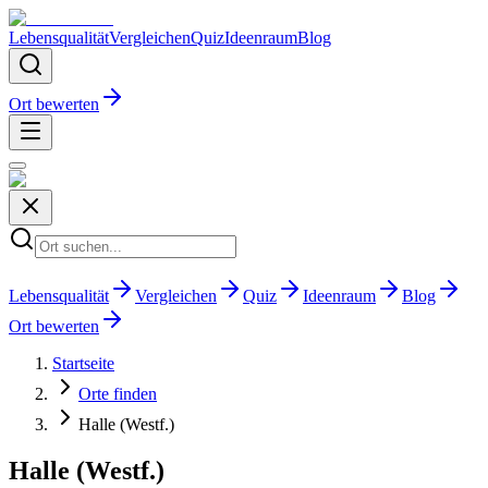
Lebensqualität
Vergleichen
Quiz
Ideenraum
Blog
Ort bewerten
Lebensqualität
Vergleichen
Quiz
Ideenraum
Blog
Ort bewerten
Startseite
Orte finden
Halle (Westf.)
Halle (Westf.)