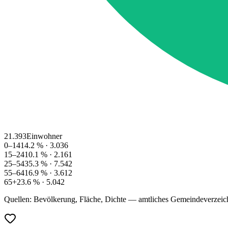
21.393
Einwohner
0–14
14.2
% ·
3.036
15–24
10.1
% ·
2.161
25–54
35.3
% ·
7.542
55–64
16.9
% ·
3.612
65+
23.6
% ·
5.042
Quellen: Bevölkerung, Fläche, Dichte — amtliches Gemeindeverzeic