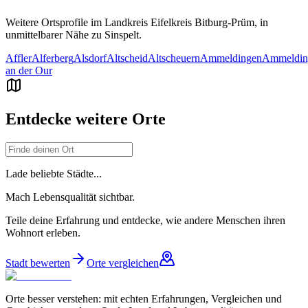
Weitere Ortsprofile im Landkreis
Eifelkreis Bitburg-Prüm
, in
unmittelbarer Nähe zu
Sinspelt
.
Affler
Alferberg
Alsdorf
Altscheid
Altscheuern
Ammeldingen
Ammeldin
an der Our
Entdecke weitere Orte
Lade beliebte Städte...
Mach Lebensqualität sichtbar.
Teile deine Erfahrung und entdecke, wie andere Menschen ihren
Wohnort erleben.
Stadt bewerten
Orte vergleichen
Orte besser verstehen: mit echten Erfahrungen, Vergleichen und