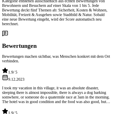
Kategorie entstehen ausschließlich aus echten Bewertungen von
Bewohnern und Besuchern auf einer Skala von 1 bis 5. Jede
Bewertung deckt fünf Themen ab: Sicherheit, Kosten & Wohnen,
Mobilität, Freizeit & Ausgehen sowie Stadtbild & Natur. Sobald
eine neue Bewertung eingeht, wird der Score automatisch neu
berechnet.
Bewertungen
Bewertungen machen sichtbar, was Menschen konkret mit dem Ort
verbinden.
1.9
/ 5
9.12.2023
I took my vacation in this village, it was an absolute disaster,
sleeping there is almost impossible, there is always a dog barking
somwhere, or someone do a quatermile race at 3am in the morning.
The hotel was in good condition and the food was also good, but
unfortunatly i can't recommend it because of its surroundings.
1.9
/ 5