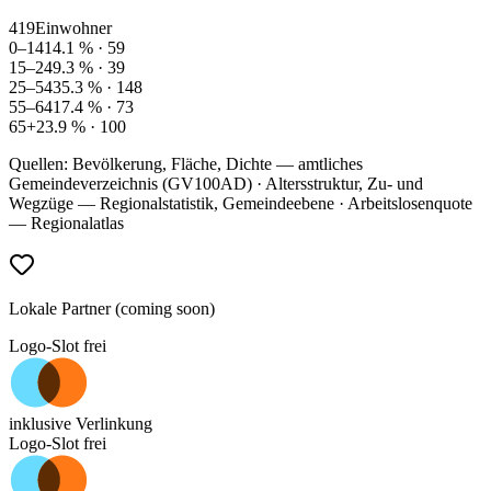
419
Einwohner
0–14
14.1
% ·
59
15–24
9.3
% ·
39
25–54
35.3
% ·
148
55–64
17.4
% ·
73
65+
23.9
% ·
100
Quellen: Bevölkerung, Fläche, Dichte — amtliches
Gemeindeverzeichnis (GV100AD) · Altersstruktur, Zu- und
Wegzüge — Regionalstatistik, Gemeindeebene · Arbeitslosenquote
— Regionalatlas
Lokale Partner (coming soon)
Logo-Slot frei
inklusive Verlinkung
Logo-Slot frei