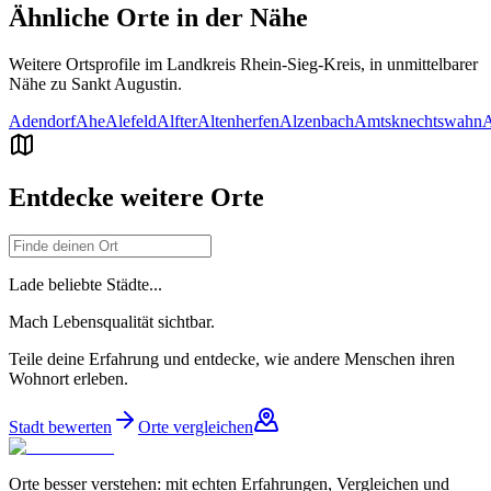
Ähnliche Orte in der Nähe
Weitere Ortsprofile im Landkreis
Rhein-Sieg-Kreis
, in unmittelbarer
Nähe zu
Sankt Augustin
.
Adendorf
Ahe
Alefeld
Alfter
Altenherfen
Alzenbach
Amtsknechtswahn
A
Entdecke weitere Orte
Lade beliebte Städte...
Mach Lebensqualität sichtbar.
Teile deine Erfahrung und entdecke, wie andere Menschen ihren
Wohnort erleben.
Stadt bewerten
Orte vergleichen
Orte besser verstehen: mit echten Erfahrungen, Vergleichen und