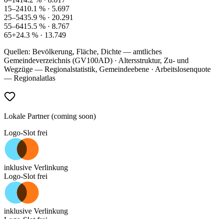
15–24
10.1
% ·
5.697
25–54
35.9
% ·
20.291
55–64
15.5
% ·
8.767
65+
24.3
% ·
13.749
Quellen: Bevölkerung, Fläche, Dichte — amtliches
Gemeindeverzeichnis (GV100AD) · Altersstruktur, Zu- und
Wegzüge — Regionalstatistik, Gemeindeebene · Arbeitslosenquote
— Regionalatlas
Lokale Partner (coming soon)
Logo-Slot frei
inklusive Verlinkung
Logo-Slot frei
inklusive Verlinkung