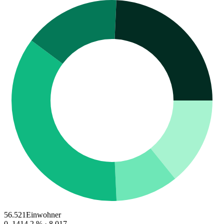
56.521
Einwohner
0–14
14.2
% ·
8.017