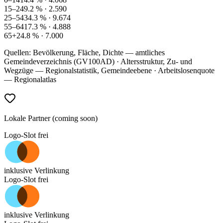
15–24
9.2
% ·
2.590
25–54
34.3
% ·
9.674
55–64
17.3
% ·
4.888
65+
24.8
% ·
7.000
Quellen: Bevölkerung, Fläche, Dichte — amtliches
Gemeindeverzeichnis (GV100AD) · Altersstruktur, Zu- und
Wegzüge — Regionalstatistik, Gemeindeebene · Arbeitslosenquote
— Regionalatlas
Lokale Partner (coming soon)
Logo-Slot frei
inklusive Verlinkung
Logo-Slot frei
inklusive Verlinkung