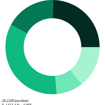
28.220
Einwohner
0–14
14.4
% ·
4.068