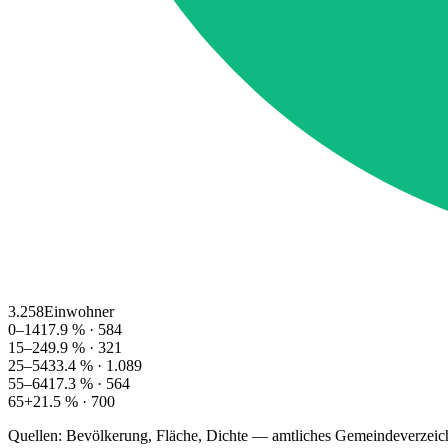
3.258
Einwohner
0–14
17.9
% ·
584
15–24
9.9
% ·
321
25–54
33.4
% ·
1.089
55–64
17.3
% ·
564
65+
21.5
% ·
700
Quellen: Bevölkerung, Fläche, Dichte — amtliches Gemeindeverzeic