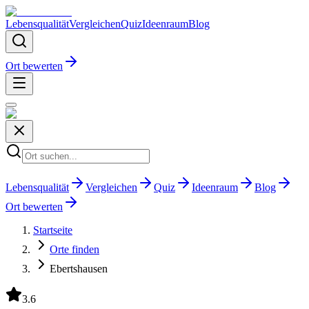
Lebensqualität
Vergleichen
Quiz
Ideenraum
Blog
Ort bewerten
Lebensqualität
Vergleichen
Quiz
Ideenraum
Blog
Ort bewerten
Startseite
Orte finden
Ebertshausen
3.6