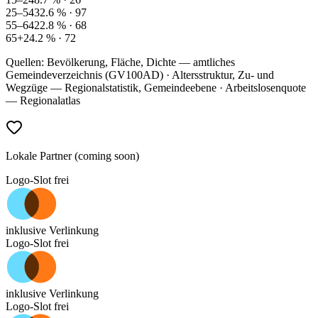
25–54
32.6
% ·
97
55–64
22.8
% ·
68
65+
24.2
% ·
72
Quellen: Bevölkerung, Fläche, Dichte — amtliches
Gemeindeverzeichnis (GV100AD) · Altersstruktur, Zu- und
Wegzüge — Regionalstatistik, Gemeindeebene · Arbeitslosenquote
— Regionalatlas
Lokale Partner (coming soon)
Logo-Slot frei
inklusive Verlinkung
Logo-Slot frei
inklusive Verlinkung
Logo-Slot frei