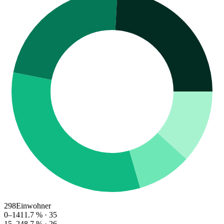
298
Einwohner
0–14
11.7
% ·
35
15–24
8.7
% ·
26