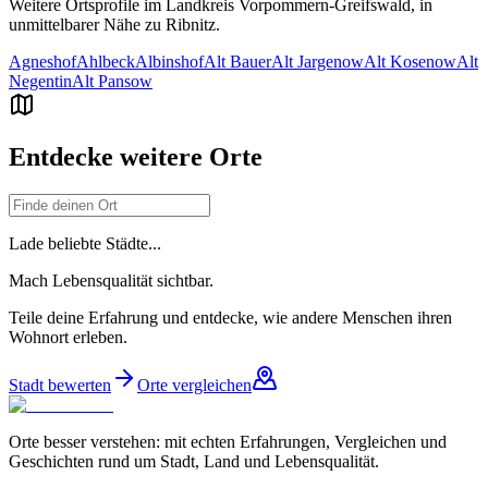
Weitere Ortsprofile im Landkreis
Vorpommern-Greifswald
, in
unmittelbarer Nähe zu
Ribnitz
.
Agneshof
Ahlbeck
Albinshof
Alt Bauer
Alt Jargenow
Alt Kosenow
Alt
Negentin
Alt Pansow
Entdecke weitere Orte
Lade beliebte Städte...
Mach Lebensqualität sichtbar.
Teile deine Erfahrung und entdecke, wie andere Menschen ihren
Wohnort erleben.
Stadt bewerten
Orte vergleichen
Orte besser verstehen: mit echten Erfahrungen, Vergleichen und
Geschichten rund um Stadt, Land und Lebensqualität.