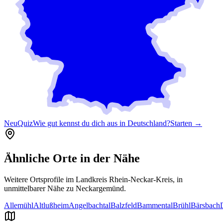
Neu
Quiz
Wie gut kennst du dich aus in Deutschland?
Starten →
Ähnliche Orte in der Nähe
Weitere Ortsprofile im Landkreis
Rhein-Neckar-Kreis
, in
unmittelbarer Nähe zu
Neckargemünd
.
Allemühl
Altlußheim
Angelbachtal
Balzfeld
Bammental
Brühl
Bärsbach