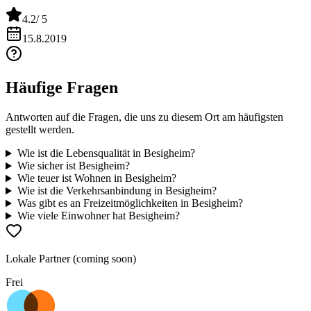
Touristen, die sich schon jetzt nicht benehmen können (nächtliche
Lautstärke, respektlose Reaktionen, wenn man sie darauf anspricht,
4.2
/ 5
entleeren sich vor der Haustür etc). Trotzdem die Touristen eher dem
elitären Kreis angehören wollen.
15.8.2019
Häufige Fragen
Antworten auf die Fragen, die uns zu diesem Ort am häufigsten
gestellt werden.
Wie ist die Lebensqualität in Besigheim?
Wie sicher ist Besigheim?
Wie teuer ist Wohnen in Besigheim?
Wie ist die Verkehrsanbindung in Besigheim?
Was gibt es an Freizeitmöglichkeiten in Besigheim?
Wie viele Einwohner hat Besigheim?
Lokale Partner (coming soon)
Frei