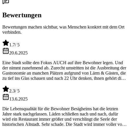
Bewertungen
Bewertungen machen sichtbar, was Menschen konkret mit dem Ort
verbinden.
1.7
/ 5
20.6.2025
Eine Stadt sollte den Fokus AUCH auf ihre Bewohner legen. Und
der nimmt zunehmend ab. Zurecht umstritten ist die Ausbreitung der
Gastronomie an manchen Plätzen aufgrund von Lärm & Gästen, die
zu tief ins Glas schauen und nach 22 Uhr denken, ihnen gehört die
Innenstadt. Hier steht die Stadt in der Verantwortung aber solange
der Rubel rollt, wird auf Kosten der Bewohner weg gesehen. Danke
2.3
/ 5
dafür!
13.6.2025
Die Lebensqualität für die Bewohner Besigheims hat die letzten
Jahre stark nachgelassen. Läden schließen nach und nach, dafür
wird ein Restaurant immer größer und verschlingt die Seele der
historischen Altstadt. Sehr schade. Die Stadt wird immer voller von