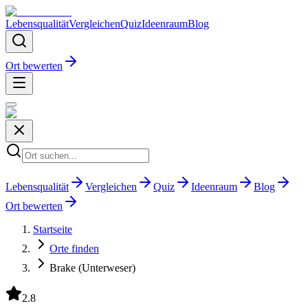
Lebensqualität
Vergleichen
Quiz
Ideenraum
Blog
Ort bewerten
Lebensqualität
Vergleichen
Quiz
Ideenraum
Blog
Ort bewerten
Startseite
Orte finden
Brake (Unterweser)
2.8