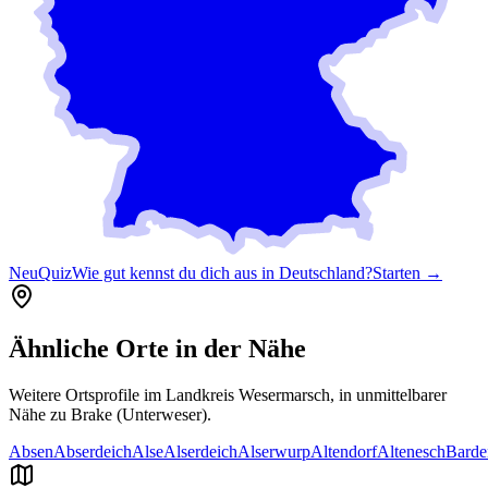
Neu
Quiz
Wie gut kennst du dich aus in Deutschland?
Starten →
Ähnliche Orte in der Nähe
Weitere Ortsprofile im Landkreis
Wesermarsch
, in unmittelbarer
Nähe zu
Brake (Unterweser)
.
Absen
Abserdeich
Alse
Alserdeich
Alserwurp
Altendorf
Altenesch
Barde