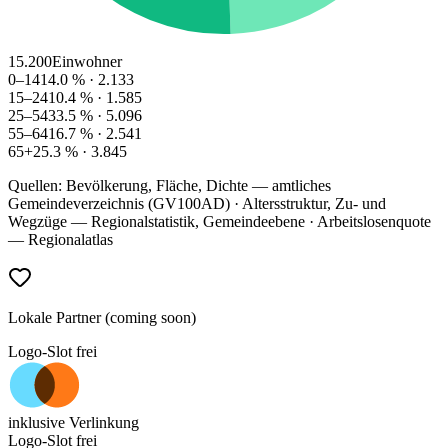
15.200
Einwohner
0–14
14.0
% ·
2.133
15–24
10.4
% ·
1.585
25–54
33.5
% ·
5.096
55–64
16.7
% ·
2.541
65+
25.3
% ·
3.845
Quellen: Bevölkerung, Fläche, Dichte — amtliches
Gemeindeverzeichnis (GV100AD) · Altersstruktur, Zu- und
Wegzüge — Regionalstatistik, Gemeindeebene · Arbeitslosenquote
— Regionalatlas
Lokale Partner (coming soon)
Logo-Slot frei
inklusive Verlinkung
Logo-Slot frei