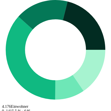
4.176
Einwohner
0–14
15.5
% ·
646