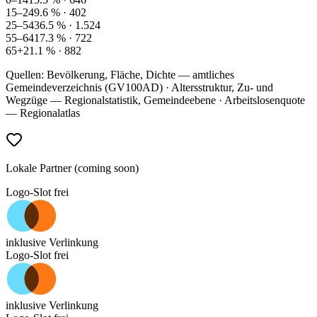
15–24
9.6
% ·
402
25–54
36.5
% ·
1.524
55–64
17.3
% ·
722
65+
21.1
% ·
882
Quellen: Bevölkerung, Fläche, Dichte — amtliches
Gemeindeverzeichnis (GV100AD) · Altersstruktur, Zu- und
Wegzüge — Regionalstatistik, Gemeindeebene · Arbeitslosenquote
— Regionalatlas
Lokale Partner (coming soon)
Logo-Slot frei
inklusive Verlinkung
Logo-Slot frei
inklusive Verlinkung