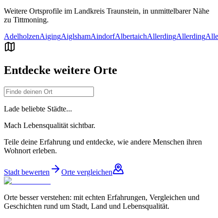
Weitere Ortsprofile im Landkreis
Traunstein
, in unmittelbarer Nähe
zu
Tittmoning
.
Adelholzen
Aiging
Aiglsham
Aindorf
Albertaich
Allerding
Allerding
Alle
Entdecke weitere Orte
Lade beliebte Städte...
Mach Lebensqualität sichtbar.
Teile deine Erfahrung und entdecke, wie andere Menschen ihren
Wohnort erleben.
Stadt bewerten
Orte vergleichen
Orte besser verstehen: mit echten Erfahrungen, Vergleichen und
Geschichten rund um Stadt, Land und Lebensqualität.