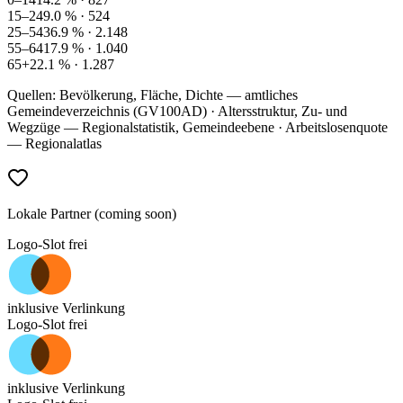
15–24
9.0
% ·
524
25–54
36.9
% ·
2.148
55–64
17.9
% ·
1.040
65+
22.1
% ·
1.287
Quellen: Bevölkerung, Fläche, Dichte — amtliches
Gemeindeverzeichnis (GV100AD) · Altersstruktur, Zu- und
Wegzüge — Regionalstatistik, Gemeindeebene · Arbeitslosenquote
— Regionalatlas
Lokale Partner (coming soon)
Logo-Slot frei
inklusive Verlinkung
Logo-Slot frei
inklusive Verlinkung