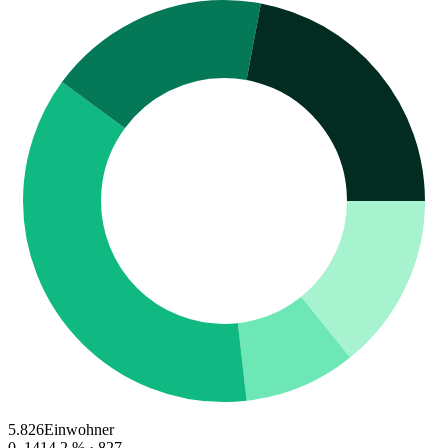
5.826
Einwohner
0–14
14.2
% ·
827