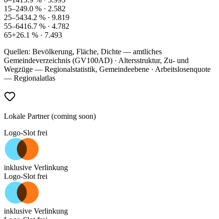
15–24
9.0
% ·
2.582
25–54
34.2
% ·
9.819
55–64
16.7
% ·
4.782
65+
26.1
% ·
7.493
Quellen: Bevölkerung, Fläche, Dichte — amtliches
Gemeindeverzeichnis (GV100AD) · Altersstruktur, Zu- und
Wegzüge — Regionalstatistik, Gemeindeebene · Arbeitslosenquote
— Regionalatlas
Lokale Partner (coming soon)
Logo-Slot frei
inklusive Verlinkung
Logo-Slot frei
inklusive Verlinkung