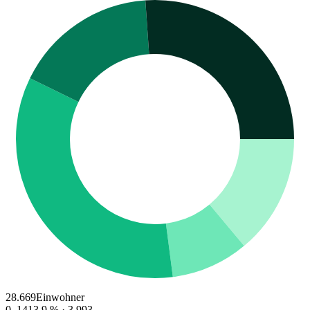
28.669
Einwohner
0–14
13.9
% ·
3.993