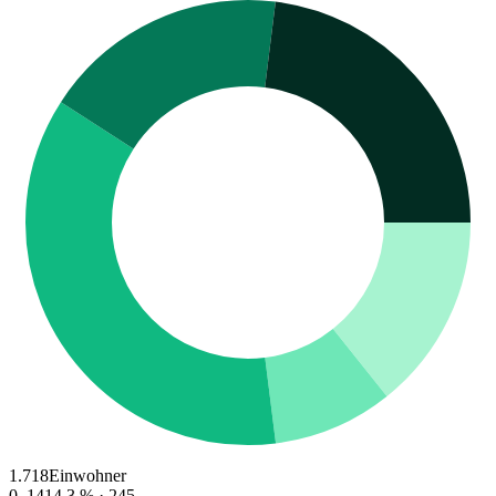
1.718
Einwohner
0–14
14.3
% ·
245