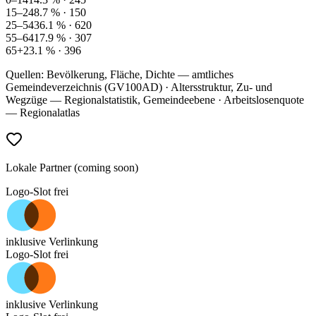
15–24
8.7
% ·
150
25–54
36.1
% ·
620
55–64
17.9
% ·
307
65+
23.1
% ·
396
Quellen: Bevölkerung, Fläche, Dichte — amtliches
Gemeindeverzeichnis (GV100AD) · Altersstruktur, Zu- und
Wegzüge — Regionalstatistik, Gemeindeebene · Arbeitslosenquote
— Regionalatlas
Lokale Partner (coming soon)
Logo-Slot frei
inklusive Verlinkung
Logo-Slot frei
inklusive Verlinkung