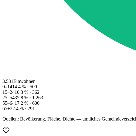
3.531
Einwohner
0–14
14.4
% ·
509
15–24
10.3
% ·
362
25–54
35.8
% ·
1.263
55–64
17.2
% ·
606
65+
22.4
% ·
791
Quellen: Bevölkerung, Fläche, Dichte — amtliches Gemeindeverzeic