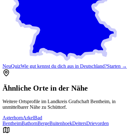
Neu
Quiz
Wie gut kennst du dich aus in Deutschland?
Starten →
Ähnliche Orte in der Nähe
Weitere Ortsprofile im Landkreis
Grafschaft Bentheim
, in
unmittelbarer Nähe zu
Schüttorf
.
Agterhorn
Arkel
Bad
Bentheim
Bathorn
Berge
Buitenhoek
Deiters
Drievorden