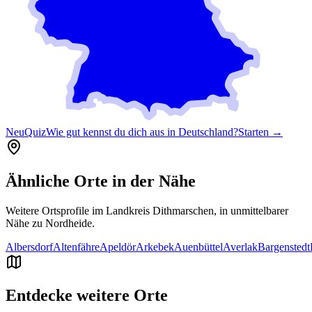
Neu
Quiz
Wie gut kennst du dich aus in Deutschland?
Starten →
Ähnliche Orte in der Nähe
Weitere Ortsprofile im Landkreis
Dithmarschen
, in unmittelbarer
Nähe zu
Nordheide
.
Albersdorf
Altenfähre
Apeldör
Arkebek
Auenbüttel
Averlak
Bargenstedt
Entdecke weitere Orte