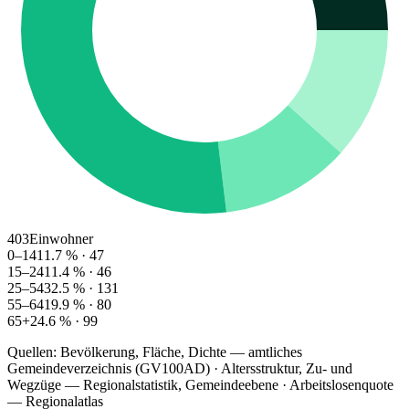
403
Einwohner
0–14
11.7
% ·
47
15–24
11.4
% ·
46
25–54
32.5
% ·
131
55–64
19.9
% ·
80
65+
24.6
% ·
99
Quellen: Bevölkerung, Fläche, Dichte — amtliches
Gemeindeverzeichnis (GV100AD) · Altersstruktur, Zu- und
Wegzüge — Regionalstatistik, Gemeindeebene · Arbeitslosenquote
— Regionalatlas