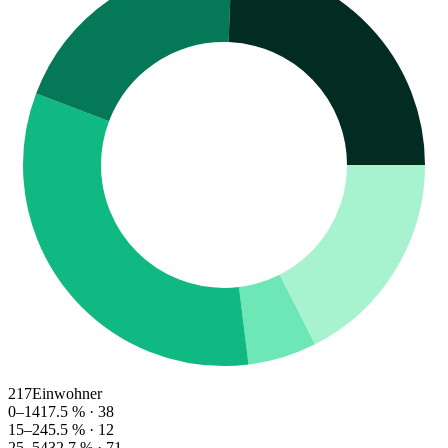
217
Einwohner
0–14
17.5
% ·
38
15–24
5.5
% ·
12
25–54
32.7
% ·
71