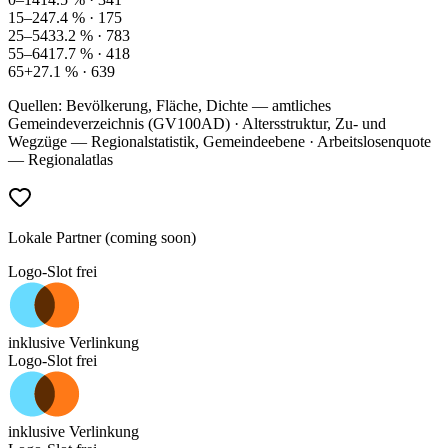
15–24
7.4
% ·
175
25–54
33.2
% ·
783
55–64
17.7
% ·
418
65+
27.1
% ·
639
Quellen: Bevölkerung, Fläche, Dichte — amtliches
Gemeindeverzeichnis (GV100AD) · Altersstruktur, Zu- und
Wegzüge — Regionalstatistik, Gemeindeebene · Arbeitslosenquote
— Regionalatlas
Lokale Partner (coming soon)
Logo-Slot frei
inklusive Verlinkung
Logo-Slot frei
inklusive Verlinkung