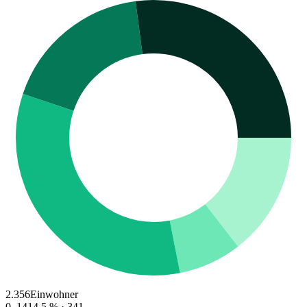
2.356
Einwohner
0–14
14.5
% ·
341