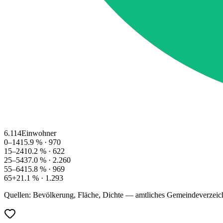
6.114
Einwohner
0–14
15.9
% ·
970
15–24
10.2
% ·
622
25–54
37.0
% ·
2.260
55–64
15.8
% ·
969
65+
21.1
% ·
1.293
Quellen: Bevölkerung, Fläche, Dichte — amtliches Gemeindeverzeic