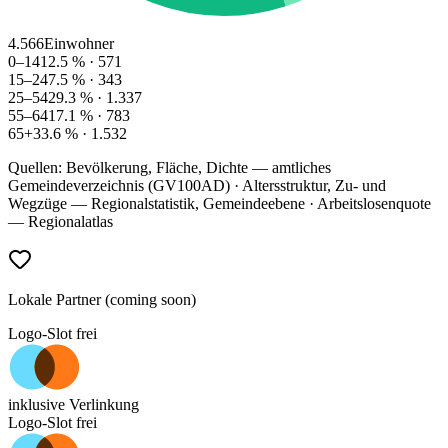
4.566
Einwohner
0–14
12.5
% ·
571
15–24
7.5
% ·
343
25–54
29.3
% ·
1.337
55–64
17.1
% ·
783
65+
33.6
% ·
1.532
Quellen: Bevölkerung, Fläche, Dichte — amtliches
Gemeindeverzeichnis (GV100AD) · Altersstruktur, Zu- und
Wegzüge — Regionalstatistik, Gemeindeebene · Arbeitslosenquote
— Regionalatlas
Lokale Partner (coming soon)
Logo-Slot frei
inklusive Verlinkung
Logo-Slot frei