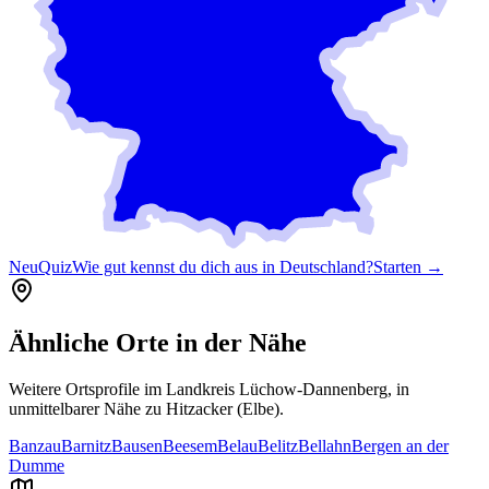
Neu
Quiz
Wie gut kennst du dich aus in Deutschland?
Starten →
Ähnliche Orte in der Nähe
Weitere Ortsprofile im Landkreis
Lüchow-Dannenberg
, in
unmittelbarer Nähe zu
Hitzacker (Elbe)
.
Banzau
Barnitz
Bausen
Beesem
Belau
Belitz
Bellahn
Bergen an der
Dumme