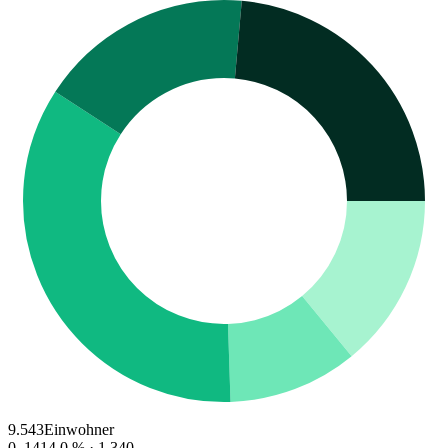
9.543
Einwohner
0–14
14.0
% ·
1.340