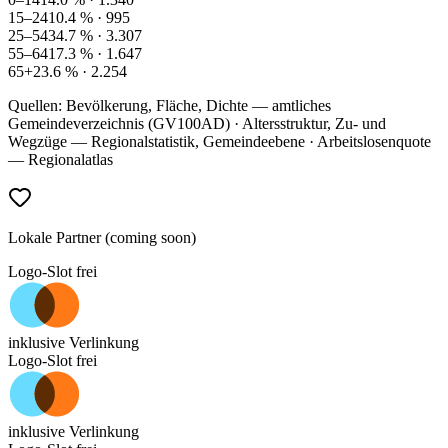
15–24
10.4
% ·
995
25–54
34.7
% ·
3.307
55–64
17.3
% ·
1.647
65+
23.6
% ·
2.254
Quellen: Bevölkerung, Fläche, Dichte — amtliches
Gemeindeverzeichnis (GV100AD) · Altersstruktur, Zu- und
Wegzüge — Regionalstatistik, Gemeindeebene · Arbeitslosenquote
— Regionalatlas
Lokale Partner (coming soon)
Logo-Slot frei
inklusive Verlinkung
Logo-Slot frei
inklusive Verlinkung