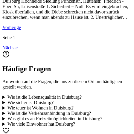
Duisburg Hochheide Siedlung Prinzenstr., Hüttenstr., Friedrich -
Ebert Str, Luisenstraße 1. Sicherheit = Null. Es wird eingebrochen,
Kiosk überfallen, und die Diebe schrecken nicht davor zurück,
einzubrechen, wenn man abends zu Hause ist. 2. Unerträglicher
Kinderlärm. An Schultagen von ca 12 Uhr bis mindestens 21/ 22
Vorherige
Uhr. In den Ferien von morgens ca 9 Uhr bis abends 21/22 Uhr. 3.
Asoziale Lebensweise. Im Sommer oft Mülltonnen voll mit Maden,
Seite
1
Müll wird nicht sortiert, Müll fliegt in der Grünanlage rum.
Verpackungen wie Schokoladepapier, Flaschen etc... Auch
Nächste
Essensreste fliegen rum. 4. Katzen- Hundehalter aufgepasst! Im Juni
2022 wurde ein Hund durch mit Nägeln gespickten Köder verletzt!
Hundehasser leben offenbar hier. 5. Rücksichtslose und
gewaltbereite Nachbarn. Mein Tipp... Für Menschen die psychisch
Häufige Fragen
labil sind, Ruhe brauchen, nette Menschen um sich rum möchten,
tierliebe Menschen möchten, rücksichsvolle Menschen möchten, ist
Antworten auf die Fragen, die uns zu diesem Ort am häufigsten
das die falsche Adresse.
gestellt werden.
Wie ist die Lebensqualität in Duisburg?
Wie sicher ist Duisburg?
Wie teuer ist Wohnen in Duisburg?
Wie ist die Verkehrsanbindung in Duisburg?
Was gibt es an Freizeitmöglichkeiten in Duisburg?
Wie viele Einwohner hat Duisburg?