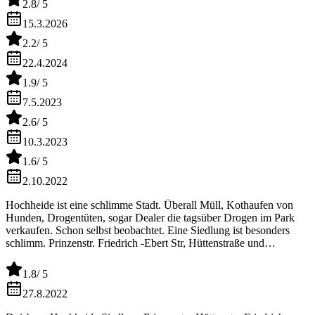
2.8
/ 5
15.3.2026
2.2
/ 5
22.4.2024
1.9
/ 5
7.5.2023
2.6
/ 5
10.3.2023
1.6
/ 5
2.10.2022
Hochheide ist eine schlimme Stadt. Überall Müll, Kothaufen von
Hunden, Drogentüten, sogar Dealer die tagsüber Drogen im Park
verkaufen. Schon selbst beobachtet. Eine Siedlung ist besonders
schlimm. Prinzenstr. Friedrich -Ebert Str, Hüttenstraße und
Luisenstraße. Eine Anwohnerin bewirft Leute mit
Feuerwerkskörpern, die zweite ist stets alkoholisiert und wird
1.8
/ 5
ständig verbal agressiv und manchmal auch handgreiflich. Polizei ist
oft da. Diese Personen haben offenbar psychische Störungen. Ich
27.8.2022
rate jedem ab, hierher zu ziehen.