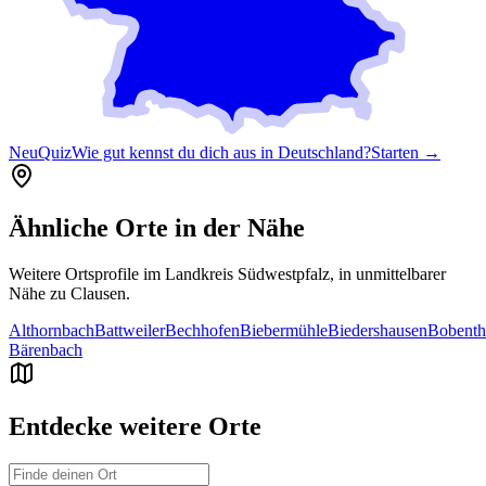
Neu
Quiz
Wie gut kennst du dich aus in Deutschland?
Starten →
Ähnliche Orte in der Nähe
Weitere Ortsprofile im Landkreis
Südwestpfalz
, in unmittelbarer
Nähe zu
Clausen
.
Althornbach
Battweiler
Bechhofen
Biebermühle
Biedershausen
Bobenth
Bärenbach
Entdecke weitere Orte