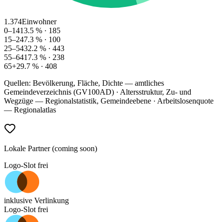
1.374
Einwohner
0–14
13.5
% ·
185
15–24
7.3
% ·
100
25–54
32.2
% ·
443
55–64
17.3
% ·
238
65+
29.7
% ·
408
Quellen: Bevölkerung, Fläche, Dichte — amtliches
Gemeindeverzeichnis (GV100AD) · Altersstruktur, Zu- und
Wegzüge — Regionalstatistik, Gemeindeebene · Arbeitslosenquote
— Regionalatlas
Lokale Partner (coming soon)
Logo-Slot frei
inklusive Verlinkung
Logo-Slot frei