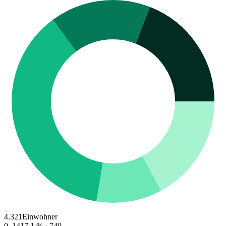
4.321
Einwohner
0–14
17.1
% ·
740