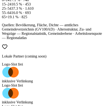
15–24
10.5
% ·
453
25–54
37.3
% ·
1.610
55–64
16.0
% ·
693
65+
19.1
% ·
825
Quellen: Bevölkerung, Fläche, Dichte — amtliches
Gemeindeverzeichnis (GV100AD) · Altersstruktur, Zu- und
Wegzüge — Regionalstatistik, Gemeindeebene · Arbeitslosenquote
— Regionalatlas
Lokale Partner (coming soon)
Logo-Slot frei
inklusive Verlinkung
Logo-Slot frei
inklusive Verlinkung