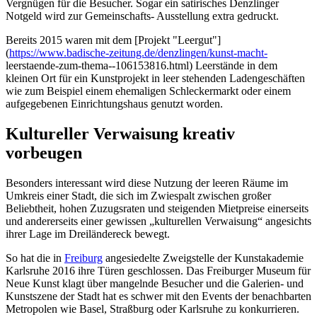
Vergnügen für die Besucher. Sogar ein satirisches Denzlinger
Notgeld wird zur Gemeinschafts- Ausstellung extra gedruckt.
Bereits 2015 waren mit dem [Projekt "Leergut"]
(
https://www.badische-zeitung.de/denzlingen/kunst-macht-
leerstaende-zum-thema--106153816.html) Leerstände in dem
kleinen Ort für ein Kunstprojekt in leer stehenden Ladengeschäften
wie zum Beispiel einem ehemaligen Schleckermarkt oder einem
aufgegebenen Einrichtungshaus genutzt worden.
Kultureller Verwaisung kreativ
vorbeugen
Besonders interessant wird diese Nutzung der leeren Räume im
Umkreis einer Stadt, die sich im Zwiespalt zwischen großer
Beliebtheit, hohen Zuzugsraten und steigenden Mietpreise einerseits
und andererseits einer gewissen „kulturellen Verwaisung“ angesichts
ihrer Lage im Dreiländereck bewegt.
So hat die in
Freiburg
angesiedelte Zweigstelle der Kunstakademie
Karlsruhe 2016 ihre Türen geschlossen. Das Freiburger Museum für
Neue Kunst klagt über mangelnde Besucher und die Galerien- und
Kunstszene der Stadt hat es schwer mit den Events der benachbarten
Metropolen wie Basel, Straßburg oder Karlsruhe zu konkurrieren.