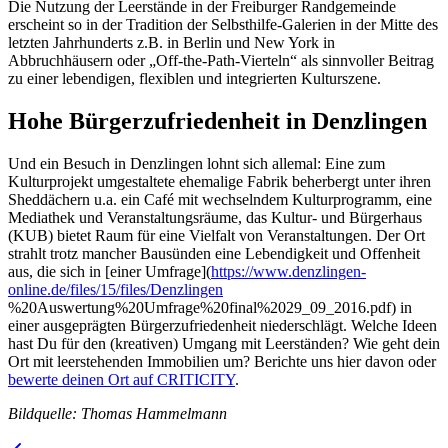
Die Nutzung der Leerstände in der Freiburger Randgemeinde
erscheint so in der Tradition der Selbsthilfe-Galerien in der Mitte des
letzten Jahrhunderts z.B. in Berlin und New York in
Abbruchhäusern oder „Off-the-Path-Vierteln“ als sinnvoller Beitrag
zu einer lebendigen, flexiblen und integrierten Kulturszene.
Hohe Bürgerzufriedenheit in Denzlingen
Und ein Besuch in Denzlingen lohnt sich allemal: Eine zum
Kulturprojekt umgestaltete ehemalige Fabrik beherbergt unter ihren
Sheddächern u.a. ein Café mit wechselndem Kulturprogramm, eine
Mediathek und Veranstaltungsräume, das Kultur- und Bürgerhaus
(KUB) bietet Raum für eine Vielfalt von Veranstaltungen. Der Ort
strahlt trotz mancher Bausünden eine Lebendigkeit und Offenheit
aus, die sich in [einer Umfrage](
https://www.denzlingen-
online.de/files/15/files/Denzlingen
%20Auswertung%20Umfrage%20final%2029_09_2016.pdf) in
einer ausgeprägten Bürgerzufriedenheit niederschlägt. Welche Ideen
hast Du für den (kreativen) Umgang mit Leerständen? Wie geht dein
Ort mit leerstehenden Immobilien um? Berichte uns hier davon oder
bewerte deinen Ort auf CRITICITY
.
Bildquelle: Thomas Hammelmann