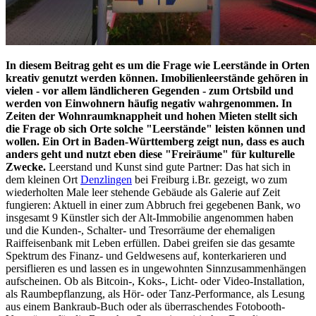
In diesem Beitrag geht es um die Frage wie Leerstände in Orten
kreativ genutzt werden können. Imobilienleerstände gehören in
vielen - vor allem ländlicheren Gegenden - zum Ortsbild und
werden von Einwohnern häufig negativ wahrgenommen. In
Zeiten der Wohnraumknappheit und hohen Mieten stellt sich
die Frage ob sich Orte solche "Leerstände" leisten können und
wollen. Ein Ort in Baden-Württemberg zeigt nun, dass es auch
anders geht und nutzt eben diese "Freiräume" für kulturelle
Zwecke.
Leerstand und Kunst sind gute Partner: Das hat sich in
dem kleinen Ort
Denzlingen
bei Freiburg i.Br. gezeigt, wo zum
wiederholten Male leer stehende Gebäude als Galerie auf Zeit
fungieren: Aktuell in einer zum Abbruch frei gegebenen Bank, wo
insgesamt 9 Künstler sich der Alt-Immobilie angenommen haben
und die Kunden-, Schalter- und Tresorräume der ehemaligen
Raiffeisenbank mit Leben erfüllen. Dabei greifen sie das gesamte
Spektrum des Finanz- und Geldwesens auf, konterkarieren und
persiflieren es und lassen es in ungewohnten Sinnzusammenhängen
aufscheinen. Ob als Bitcoin-, Koks-, Licht- oder Video-Installation,
als Raumbepflanzung, als Hör- oder Tanz-Performance, als Lesung
aus einem Bankraub-Buch oder als überraschendes Fotobooth-