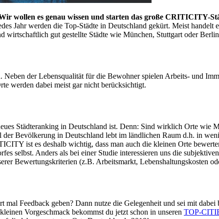
? Wir wollen es genau wissen und starten das große CRITICITY-St
des Jahr werden die Top-Städte in Deutschland gekürt. Meist handelt e
wirtschaftlich gut gestellte Städte wie München, Stuttgart oder Berli
. Neben der Lebensqualität für die Bewohner spielen Arbeits- und Immob
rte werden dabei meist gar nicht berücksichtigt.
eues Städteranking in Deutschland ist. Denn: Sind wirklich Orte wie
el der Bevölkerung in Deutschland lebt im ländlichen Raum d.h. in wen
ICITY ist es deshalb wichtig, dass man auch die kleinen Orte bewerte
rfes selbst. Anders als bei einer Studie interessieren uns die subjek
erer Bewertungskriterien (z.B. Arbeitsmarkt, Lebenshaltungskosten ode
 mal Feedback geben? Dann nutze die Gelegenheit und sei mit dabei 
n kleinen Vorgeschmack bekommst du jetzt schon in unseren
TOP-CITI