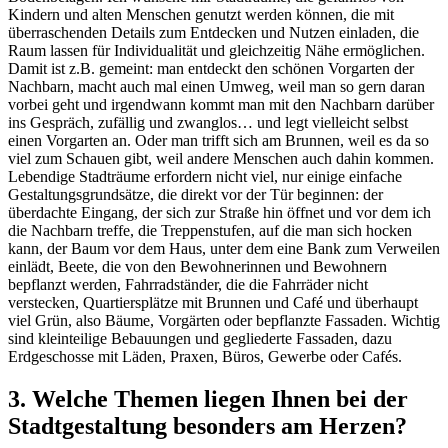
Kindern und alten Menschen genutzt werden können, die mit
überraschenden Details zum Entdecken und Nutzen einladen, die
Raum lassen für Individualität und gleichzeitig Nähe ermöglichen.
Damit ist z.B. gemeint: man entdeckt den schönen Vorgarten der
Nachbarn, macht auch mal einen Umweg, weil man so gern daran
vorbei geht und irgendwann kommt man mit den Nachbarn darüber
ins Gespräch, zufällig und zwanglos… und legt vielleicht selbst
einen Vorgarten an. Oder man trifft sich am Brunnen, weil es da so
viel zum Schauen gibt, weil andere Menschen auch dahin kommen.
Lebendige Stadträume erfordern nicht viel, nur einige einfache
Gestaltungsgrundsätze, die direkt vor der Tür beginnen: der
überdachte Eingang, der sich zur Straße hin öffnet und vor dem ich
die Nachbarn treffe, die Treppenstufen, auf die man sich hocken
kann, der Baum vor dem Haus, unter dem eine Bank zum Verweilen
einlädt, Beete, die von den Bewohnerinnen und Bewohnern
bepflanzt werden, Fahrradständer, die die Fahrräder nicht
verstecken, Quartiersplätze mit Brunnen und Café und überhaupt
viel Grün, also Bäume, Vorgärten oder bepflanzte Fassaden. Wichtig
sind kleinteilige Bebauungen und gegliederte Fassaden, dazu
Erdgeschosse mit Läden, Praxen, Büros, Gewerbe oder Cafés.
3. Welche Themen liegen Ihnen bei der
Stadtgestaltung besonders am Herzen?