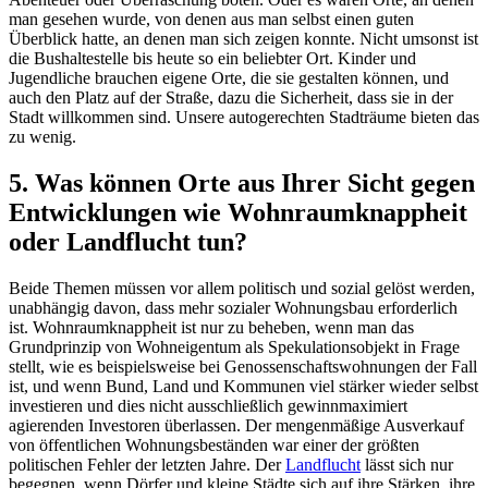
man gesehen wurde, von denen aus man selbst einen guten
Überblick hatte, an denen man sich zeigen konnte. Nicht umsonst ist
die Bushaltestelle bis heute so ein beliebter Ort. Kinder und
Jugendliche brauchen eigene Orte, die sie gestalten können, und
auch den Platz auf der Straße, dazu die Sicherheit, dass sie in der
Stadt willkommen sind. Unsere autogerechten Stadträume bieten das
zu wenig.
5. Was können Orte aus Ihrer Sicht gegen
Entwicklungen wie Wohnraumknappheit
oder Landflucht tun?
Beide Themen müssen vor allem politisch und sozial gelöst werden,
unabhängig davon, dass mehr sozialer Wohnungsbau erforderlich
ist. Wohnraumknappheit ist nur zu beheben, wenn man das
Grundprinzip von Wohneigentum als Spekulationsobjekt in Frage
stellt, wie es beispielsweise bei Genossenschaftswohnungen der Fall
ist, und wenn Bund, Land und Kommunen viel stärker wieder selbst
investieren und dies nicht ausschließlich gewinnmaximiert
agierenden Investoren überlassen. Der mengenmäßige Ausverkauf
von öffentlichen Wohnungsbeständen war einer der größten
politischen Fehler der letzten Jahre. Der
Landflucht
lässt sich nur
begegnen, wenn Dörfer und kleine Städte sich auf ihre Stärken, ihre