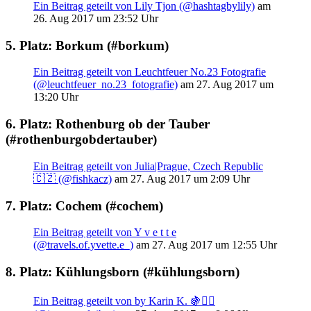
Ein Beitrag geteilt von Lily Tjon (@hashtagbylily)
am
26. Aug 2017 um 23:52 Uhr
5. Platz: Borkum (#borkum)
Ein Beitrag geteilt von Leuchtfeuer No.23 Fotografie
(@leuchtfeuer_no.23_fotografie)
am 27. Aug 2017 um
13:20 Uhr
6. Platz: Rothenburg ob der Tauber
(#rothenburgobdertauber)
Ein Beitrag geteilt von Julia|Prague, Czech Republic
🇨🇿 (@fishkacz)
am 27. Aug 2017 um 2:09 Uhr
7. Platz: Cochem (#cochem)
Ein Beitrag geteilt von Y v e t t e
(@travels.of.yvette.e_)
am 27. Aug 2017 um 12:55 Uhr
8. Platz: Kühlungsborn (#kühlungsborn)
Ein Beitrag geteilt von by Karin K. 🍇✌🏻