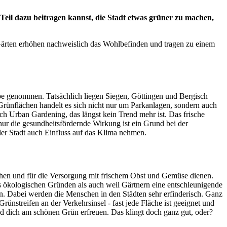
eil dazu beitragen kannst, die Stadt etwas grüner zu machen,
 Gärten erhöhen nachweislich das Wohlbefinden und tragen zu einem
upe genommen. Tatsächlich liegen Siegen, Göttingen und Bergisch
Grünflächen handelt es sich nicht nur um Parkanlagen, sondern auch
h Urban Gardening, das längst kein Trend mehr ist. Das frische
 nur die gesundheitsfördernde Wirkung ist ein Grund bei der
r Stadt auch Einfluss auf das Klima nehmen.
ehen und für die Versorgung mit frischem Obst und Gemüse dienen.
us ökologischen Gründen als auch weil Gärtnern eine entschleunigende
n. Dabei werden die Menschen in den Städten sehr erfinderisch. Ganz
ünstreifen an der Verkehrsinsel - fast jede Fläche ist geeignet und
 dich am schönen Grün erfreuen. Das klingt doch ganz gut, oder?