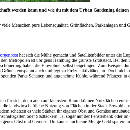
schafft werden kann und wie du mit dem Urban Gardening deinen T
für viele Menschen pure Lebensqualität. Grünflächen, Parkanlagen und
orgenpost
hat sich die Mühe gemacht und Satellitenbilder unter die L
r den Metropolen ist übrigens Hamburg die grünste Großstadt. Bei den 
schönerung haben die Einwohner selbst beigetragen. Zum Beispiel durc
im Grünen entspannt auch und regt zu Freizeitaktivitäten an. Doch nicht
spenden Parks Schatten und angenehme Kühle, während Pflanzen in de
ten für sich, denn auch auf kleinstem Raum können Nutzflächen entst
ee: die landwirtschaftliche Nutzung von Flächen in der Stadt. Sowohl a
dem schätzen es viele Städter, ihr eigenes Obst und Gemüse anzubaue
haftsgärten oder Stadtäckern. Ja, sogar auf der Fensterbank oder im Gr
 eigenes Obst und Gemüse. Du kannst auch eine Menge Geld sparen und