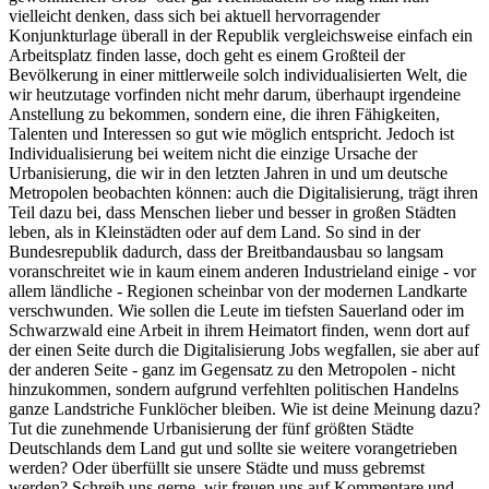
vielleicht denken, dass sich bei aktuell hervorragender
Konjunkturlage überall in der Republik vergleichsweise einfach ein
Arbeitsplatz finden lasse, doch geht es einem Großteil der
Bevölkerung in einer mittlerweile solch individualisierten Welt, die
wir heutzutage vorfinden nicht mehr darum, überhaupt irgendeine
Anstellung zu bekommen, sondern eine, die ihren Fähigkeiten,
Talenten und Interessen so gut wie möglich entspricht. Jedoch ist
Individualisierung bei weitem nicht die einzige Ursache der
Urbanisierung, die wir in den letzten Jahren in und um deutsche
Metropolen beobachten können: auch die Digitalisierung, trägt ihren
Teil dazu bei, dass Menschen lieber und besser in großen Städten
leben, als in Kleinstädten oder auf dem Land. So sind in der
Bundesrepublik dadurch, dass der Breitbandausbau so langsam
voranschreitet wie in kaum einem anderen Industrieland einige - vor
allem ländliche - Regionen scheinbar von der modernen Landkarte
verschwunden. Wie sollen die Leute im tiefsten Sauerland oder im
Schwarzwald eine Arbeit in ihrem Heimatort finden, wenn dort auf
der einen Seite durch die Digitalisierung Jobs wegfallen, sie aber auf
der anderen Seite - ganz im Gegensatz zu den Metropolen - nicht
hinzukommen, sondern aufgrund verfehlten politischen Handelns
ganze Landstriche Funklöcher bleiben. Wie ist deine Meinung dazu?
Tut die zunehmende Urbanisierung der fünf größten Städte
Deutschlands dem Land gut und sollte sie weitere vorangetrieben
werden? Oder überfüllt sie unsere Städte und muss gebremst
werden? Schreib uns gerne, wir freuen uns auf Kommentare und