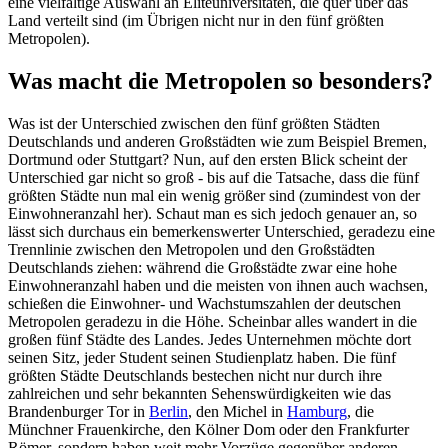
eine vielfältige Auswahl an Eliteuniversitäten, die quer über das
Land verteilt sind (im Übrigen nicht nur in den fünf größten
Metropolen).
Was macht die Metropolen so besonders?
Was ist der Unterschied zwischen den fünf größten Städten
Deutschlands und anderen Großstädten wie zum Beispiel Bremen,
Dortmund oder Stuttgart? Nun, auf den ersten Blick scheint der
Unterschied gar nicht so groß - bis auf die Tatsache, dass die fünf
größten Städte nun mal ein wenig größer sind (zumindest von der
Einwohneranzahl her). Schaut man es sich jedoch genauer an, so
lässt sich durchaus ein bemerkenswerter Unterschied, geradezu eine
Trennlinie zwischen den Metropolen und den Großstädten
Deutschlands ziehen: während die Großstädte zwar eine hohe
Einwohneranzahl haben und die meisten von ihnen auch wachsen,
schießen die Einwohner- und Wachstumszahlen der deutschen
Metropolen geradezu in die Höhe. Scheinbar alles wandert in die
großen fünf Städte des Landes. Jedes Unternehmen möchte dort
seinen Sitz, jeder Student seinen Studienplatz haben. Die fünf
größten Städte Deutschlands bestechen nicht nur durch ihre
zahlreichen und sehr bekannten Sehenswürdigkeiten wie das
Brandenburger Tor in
Berlin
, den Michel in
Hamburg
, die
Münchner Frauenkirche, den Kölner Dom oder den Frankfurter
Römer, sondern haben weit mehr Vorzüge gegenüber anderen