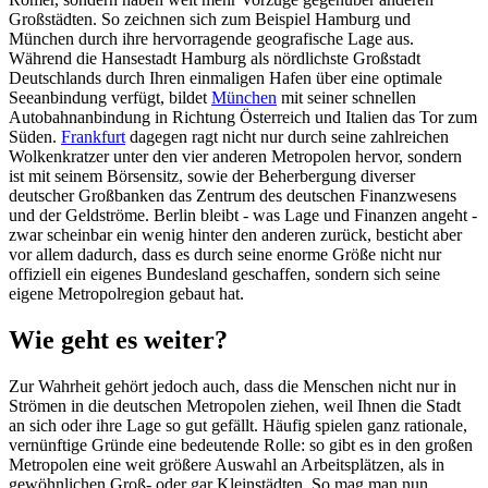
Großstädten. So zeichnen sich zum Beispiel Hamburg und
München durch ihre hervorragende geografische Lage aus.
Während die Hansestadt Hamburg als nördlichste Großstadt
Deutschlands durch Ihren einmaligen Hafen über eine optimale
Seeanbindung verfügt, bildet
München
mit seiner schnellen
Autobahnanbindung in Richtung Österreich und Italien das Tor zum
Süden.
Frankfurt
dagegen ragt nicht nur durch seine zahlreichen
Wolkenkratzer unter den vier anderen Metropolen hervor, sondern
ist mit seinem Börsensitz, sowie der Beherbergung diverser
deutscher Großbanken das Zentrum des deutschen Finanzwesens
und der Geldströme. Berlin bleibt - was Lage und Finanzen angeht -
zwar scheinbar ein wenig hinter den anderen zurück, besticht aber
vor allem dadurch, dass es durch seine enorme Größe nicht nur
offiziell ein eigenes Bundesland geschaffen, sondern sich seine
eigene Metropolregion gebaut hat.
Wie geht es weiter?
Zur Wahrheit gehört jedoch auch, dass die Menschen nicht nur in
Strömen in die deutschen Metropolen ziehen, weil Ihnen die Stadt
an sich oder ihre Lage so gut gefällt. Häufig spielen ganz rationale,
vernünftige Gründe eine bedeutende Rolle: so gibt es in den großen
Metropolen eine weit größere Auswahl an Arbeitsplätzen, als in
gewöhnlichen Groß- oder gar Kleinstädten. So mag man nun