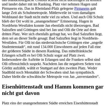
und landet daher mit im Ranking. Platz vier nehmen Hagen und
Pirmasens ein. Das in Rheinland-Pfalz gelegene
Pirmasens
galt
lange Zeit als Schuhmetropole. Mittlerweile ist vom damaligen
Wohlstand der Stadt nicht mehr viel zu sehen. Und auch Olli Schulz
blieb der Ort wohl in „unangenehmer“ Erinnerung. Hagen in
Nordrhein-Westfalen konnte Jan ebenfalls nicht überzeugen. Bad
Salzuflen und Göttingen sind bei Jan und Olli die Orte auf dem
dritten Platz. Wer sich ebenfalls gefragt hat, wo Bad Salzuflen liegt,
dem sei an dieser Stelle gesagt: Bad Salzuflen liegt in Nordrhein-
Westfalen. Für Olli ist das niedersächsische Göttingen eine „ungeile
Studentenstadt“, mit rund 134.000 Einwohnern auf jeden Fall eine
der größeren Städte in diesem Ranking. Das mittelfränkische
Erlangen schafft es bei Olli Schulz sogar auf Platz zwei.
Insbesondere die Auftritte in Erlangen und die Franken selbst sind
Olli offensichtlich suspekt. Nachdem Jan die negativen Seiten von
Görlitz aufzählt, wählt er Stuttgart auf den zweiten Platz. Weder
Stadtbild noch Mentalität der Schwaben sind Jan sympathisch.
Daher bleibt die schwäbische Metropole von Jan „unverstanden“.
Eisenhüttenstadt und Hamm kommen gar
nicht gut davon
Platz eins der unangenehmsten Städte erreichen Eisenhüttenstadt