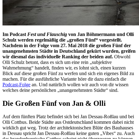
Im Podcast
Fest und Flauschig
von Jan Böhmermann und Olli
Schulz werden regelmäßig die „großen Fünf“ vorgestellt.
Nachdem in der Folge vom 27. Mai 2018 die großen Fünf der
unangenehmsten Städte in Deutschland gekürt wurden, greifen
wir diesmal das individuelle Ranking der beiden auf.
Obwohl
Olli Schulz betont, dass es sich um eine rein „subjektive
Wahrnehmung“ handelt, finden wir, es lohnt sich, einen kurzen
Blick auf diese großen Fünf zu werfen und sich ein eigenes Bild zu
machen. Für die ausführliche Variante höre dir dazu einfach die
Podcast-Folge
an. Und natürlich wollen wir auch von dir wissen
welches deine persönlichen „unangenehmsten Städte“ sind.
Die Großen Fünf von Jan & Olli
Auf dem fünften Platz befindet sich bei Jan Dessau-Roßlau und bei
Olli Cottbus. Beide Städte aus Ostdeutschland kommen dabei nicht
wirklich gut weg. Trotz der architektonischen Blüte des Bauhauses
in Dessau spricht Jan Dessau-Roßlau keine guten „Vibes“ zu. Auch
das brandenburgische Cottbus scheint nicht überzeugen zu können