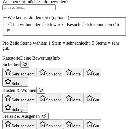
Welchen Ort möchtest du bewerten?
Wie kennst du den Ort? (optional)
Ich wohne hier
Ich war zu Besuch
Ich kenne den Ort
gut
Pro Zeile Sterne wählen: 1 Stern = sehr schlecht, 5 Sterne = sehr
gut.
Kategorie
Deine Bewertung
Info
Sicherheit
Sehr schlecht
Schlecht
Mittel
Gut
Sehr gut
Kosten & Wohnen
Sehr schlecht
Schlecht
Mittel
Gut
Sehr gut
Freizeit & Ausgehen
Sehr schlecht
Schlecht
Mittel
Gut