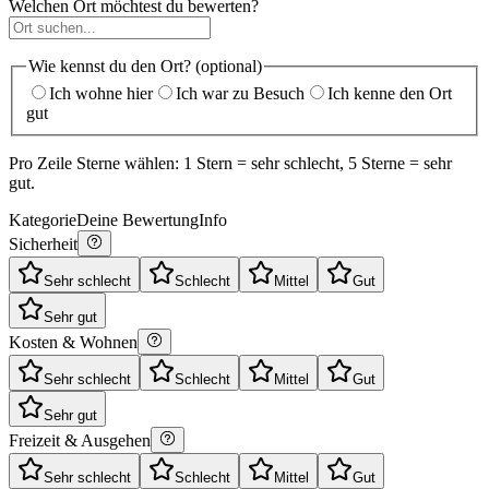
Welchen Ort möchtest du bewerten?
Wie kennst du den Ort? (optional)
Ich wohne hier
Ich war zu Besuch
Ich kenne den Ort
gut
Pro Zeile Sterne wählen: 1 Stern = sehr schlecht, 5 Sterne = sehr
gut.
Kategorie
Deine Bewertung
Info
Sicherheit
Sehr schlecht
Schlecht
Mittel
Gut
Sehr gut
Kosten & Wohnen
Sehr schlecht
Schlecht
Mittel
Gut
Sehr gut
Freizeit & Ausgehen
Sehr schlecht
Schlecht
Mittel
Gut