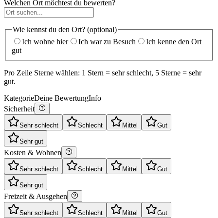
Welchen Ort möchtest du bewerten?
Wie kennst du den Ort? (optional)
Ich wohne hier
Ich war zu Besuch
Ich kenne den Ort
gut
Pro Zeile Sterne wählen: 1 Stern = sehr schlecht, 5 Sterne = sehr
gut.
Kategorie
Deine Bewertung
Info
Sicherheit
Sehr schlecht
Schlecht
Mittel
Gut
Sehr gut
Kosten & Wohnen
Sehr schlecht
Schlecht
Mittel
Gut
Sehr gut
Freizeit & Ausgehen
Sehr schlecht
Schlecht
Mittel
Gut