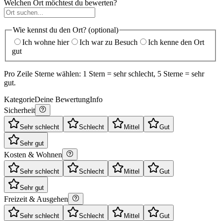
Welchen Ort möchtest du bewerten?
Wie kennst du den Ort? (optional)
Ich wohne hier
Ich war zu Besuch
Ich kenne den Ort
gut
Pro Zeile Sterne wählen: 1 Stern = sehr schlecht, 5 Sterne = sehr
gut.
Kategorie
Deine Bewertung
Info
Sicherheit
Sehr schlecht
Schlecht
Mittel
Gut
Sehr gut
Kosten & Wohnen
Sehr schlecht
Schlecht
Mittel
Gut
Sehr gut
Freizeit & Ausgehen
Sehr schlecht
Schlecht
Mittel
Gut