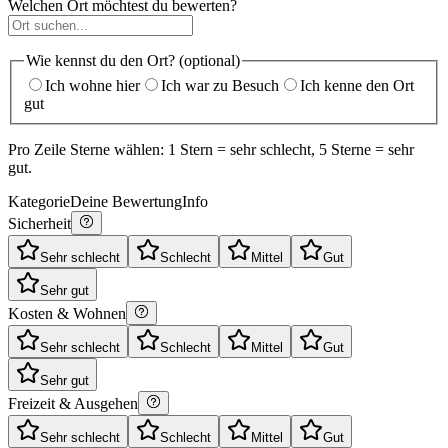
Welchen Ort möchtest du bewerten?
Wie kennst du den Ort? (optional)
Ich wohne hier
Ich war zu Besuch
Ich kenne den Ort
gut
Pro Zeile Sterne wählen: 1 Stern = sehr schlecht, 5 Sterne = sehr
gut.
Kategorie
Deine Bewertung
Info
Sicherheit
Sehr schlecht
Schlecht
Mittel
Gut
Sehr gut
Kosten & Wohnen
Sehr schlecht
Schlecht
Mittel
Gut
Sehr gut
Freizeit & Ausgehen
Sehr schlecht
Schlecht
Mittel
Gut