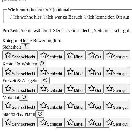
Wie kennst du den Ort? (optional)
Ich wohne hier
Ich war zu Besuch
Ich kenne den Ort gut
Pro Zeile Sterne wählen: 1 Stern = sehr schlecht, 5 Sterne = sehr gut.
Kategorie
Deine Bewertung
Info
Sicherheit
Sehr schlecht
Schlecht
Mittel
Gut
Sehr gut
Kosten & Wohnen
Sehr schlecht
Schlecht
Mittel
Gut
Sehr gut
Freizeit & Ausgehen
Sehr schlecht
Schlecht
Mittel
Gut
Sehr gut
Mobilität
Sehr schlecht
Schlecht
Mittel
Gut
Sehr gut
Stadtbild & Natur
Sehr schlecht
Schlecht
Mittel
Gut
Sehr gut