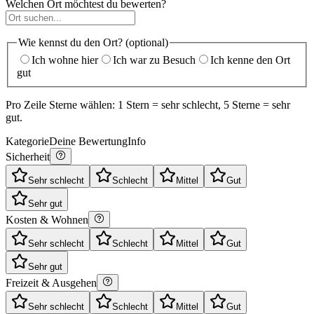
Welchen Ort möchtest du bewerten?
Wie kennst du den Ort? (optional)
Ich wohne hier
Ich war zu Besuch
Ich kenne den Ort
gut
Pro Zeile Sterne wählen: 1 Stern = sehr schlecht, 5 Sterne = sehr
gut.
Kategorie
Deine Bewertung
Info
Sicherheit
Sehr schlecht
Schlecht
Mittel
Gut
Sehr gut
Kosten & Wohnen
Sehr schlecht
Schlecht
Mittel
Gut
Sehr gut
Freizeit & Ausgehen
Sehr schlecht
Schlecht
Mittel
Gut