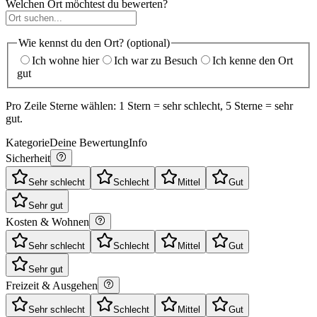
Welchen Ort möchtest du bewerten?
Wie kennst du den Ort? (optional)
Ich wohne hier
Ich war zu Besuch
Ich kenne den Ort
gut
Pro Zeile Sterne wählen: 1 Stern = sehr schlecht, 5 Sterne = sehr
gut.
Kategorie
Deine Bewertung
Info
Sicherheit
Sehr schlecht
Schlecht
Mittel
Gut
Sehr gut
Kosten & Wohnen
Sehr schlecht
Schlecht
Mittel
Gut
Sehr gut
Freizeit & Ausgehen
Sehr schlecht
Schlecht
Mittel
Gut